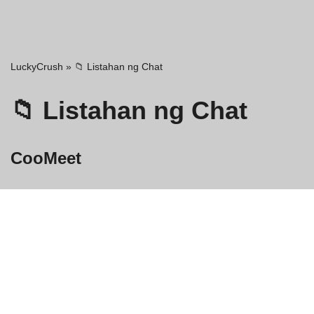
LuckyCrush
»
📁 Listahan ng Chat
📁 Listahan ng Chat
CooMeet
Ang pinakamagandang bahagi ay ang system ay hindi nagre-
renew o awtomatikong naniningil ng mga bayarin. Ang aming
layunin ay maging layunin, simple at ang iyong unang paghinto
kapag…
IPASOK ANG CHAT »