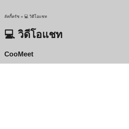
ลัคกี้ครัช
»
💻 วิดีโอแชท
💻 วิดีโอแชท
CooMeet
องค์ประกอบที่ดีที่สุดคือระบบไม่ต่ออายุหรือเรียกเก็บค่าธรรมเนียม
โดยอัตโนมัติ วัตถุประสงค์ของเราคือการมีเป้าหมาย เรียบง่าย
และเป็นจุดแวะแรกของคุณเมื่อ...
เข้าแชท »