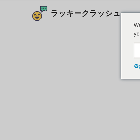
ラッキークラッシュ
コ
We
ン
yo
テ
ン
ツ
に
ス
キ
ッ
プ