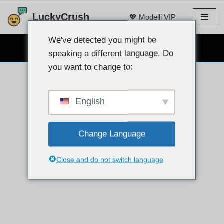
LuckyCrush
💖 Modelli VIP
Vai
al
We've detected you might be
CHAT GRATUITA IN WEBCAM 👉
contenuto
speaking a different language. Do
you want to change to:
English
Change Language
Close and do not switch language